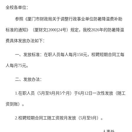
全校各单位：
参照《厦门市财政局关于调整行政事业单位防暑降温费补助
标准的通知》（厦财文
[2000]24
号）规定，我校
2026
年的防暑降温
费具体发放办法如下：
一、发放标准：在职人员每人每月
150
元，校聘短期合同工每
人每月
75
元。
二、发放办法：
1.
在职人员（
5
月至
9
月共
5
个月）于
6
月
12
日一次性发放（随工
资到账）。
2.
校聘短期合同工随工资按月发放（
5
月至
9
月）。
人事处